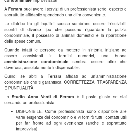
condominiale
improvvisata!
A
Ferrara
puoi avere i servizi di un professionista serio, esperto e
soprattutto affidabile spendendo una cifra conveniente.
Le diatribe tra gli inquilini spesso sembrano essere irrisolvibili,
scontri di diverso tipo che possono riguardare la pulizia
condominiale, il possesso di animali domestici e la ripartizione
delle spese comuni.
Quando infatti le persone da mettere in sintonia iniziano ad
essere consistenti in termini numerici, una buona
amministrazione
condominiale
sembra essere oltre che
doverosa, assolutamente indispensabile.
Quindi se abiti a
Ferrara
affidati ad un’amministrazione
condominiale che ti garantisca: CORRETTEZZA, TRASPARENZA
E PUNTUALITÀ.
Lo
Studio
Anna Verdi di Ferrara
è il posto giusto se stai
cercando un professionista:
DISPONIBILE. Come professionista sono disponibile alle
varie esigenze del condominio e vi fornirò tutti i contatti utili
per far fronte ad ogni evenienza (anche e soprattutto
improvvisa);